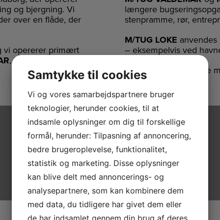
ing og bjergning. Vi
længere bugseringsopga
der over en flåde, der
stenpramme, rør, entre
M/TUG LOKE
anvendes p
g vi opererer primært
– eksempelvis ved havne
AR
,
M/TUG NADIR
og
Herunder kan du læse mer
Samtykke til cookies
Vi og vores samarbejdspartnere bruger
teknologier, herunder cookies, til at
indsamle oplysninger om dig til forskellige
formål, herunder: Tilpasning af annoncering,
bedre brugeroplevelse, funktionalitet,
statistik og marketing. Disse oplysninger
kan blive delt med annoncerings- og
analysepartnere, som kan kombinere dem
med data, du tidligere har givet dem eller
de har indsamlet gennem din brug af deres