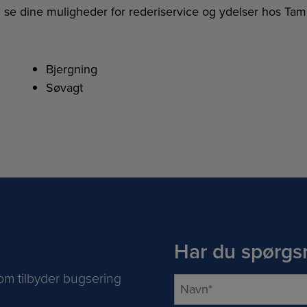
 se dine muligheder for rederiservice og ydelser hos Ta
Bjergning
Søvagt
Har du spørgs
om tilbyder bugsering
N
a
v