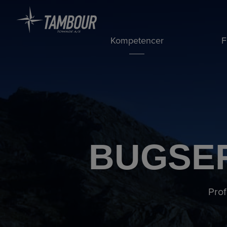
Hop
til
indholdet
Kompetencer
F
BUGSER
Prof