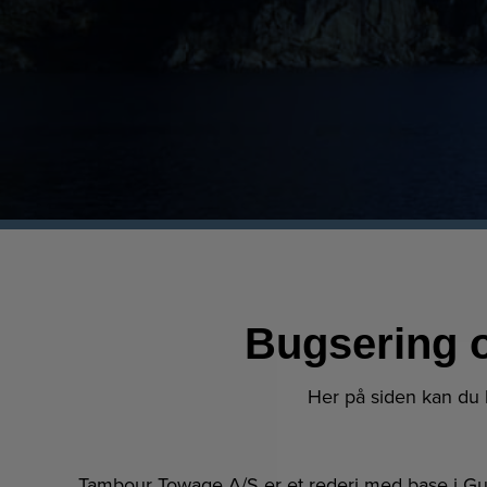
Bugsering 
Her på siden kan du
Tambour Towage A/S er et rederi med base i Gu