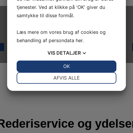
tjenester. Ved at klikke på 'OK' giver du
samtykke til disse formål.
Læs mere om vores brug af cookies og
behandling af persondata
her
.
VIS
DETALJER
JA
NEJ
OK
JA
NEJ
NØDVENDIGE
PRÆFERENCER
AFVIS ALLE
JA
NEJ
JA
NEJ
MARKETING
STATISTIK
Rederiservice og ydelse