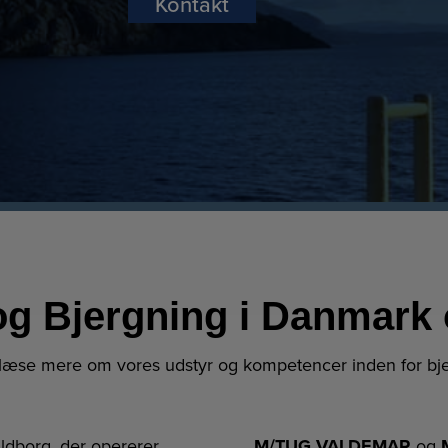
Kontakt
og Bjergning i Danmark 
 læse mere om vores udstyr og kompetencer inden for bje
ldborg, der opererer
M/TUG VALDEMAR
og