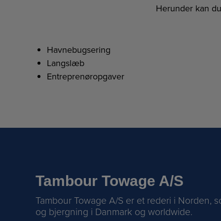
Herunder kan du
Havnebugsering
Langslæb
Entreprenøropgaver
Tambour Towage A/S
Tambour Towage A/S er et rederi i Norden, s
og bjergning i Danmark og worldwide.