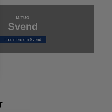
M/TUG
Svend
Læs mere om Svend
r