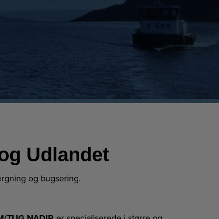
og Udlandet
rgning og bugsering.
M/TUG NADIR
er specialiserede i større og